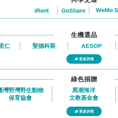
WeMo S
iRent
GoShare
生機選品
里仁
聖德科斯
AESOP
更多詳情
綠色捐贈
臺灣野灣野生動物
黑潮海洋
保育協會
文教基金會
更多詳情