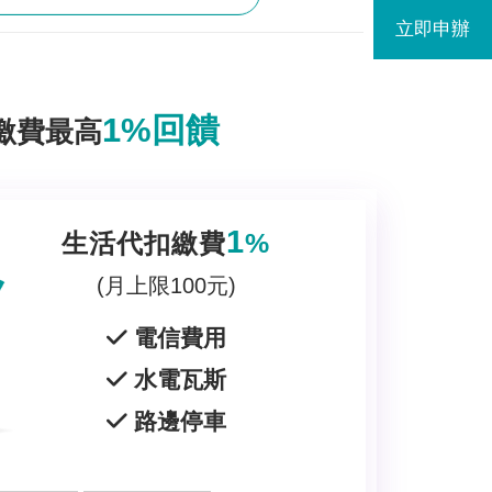
立即申辦
1%回饋
繳費最高
1
%
生活代扣繳費
(月上限100元)
電信費用
水電瓦斯
路邊停車