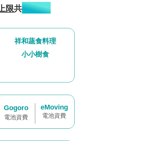
300元
上限
共
祥和蔬食料理
小小樹食
eMoving
Gogoro
電池資費
電池資費