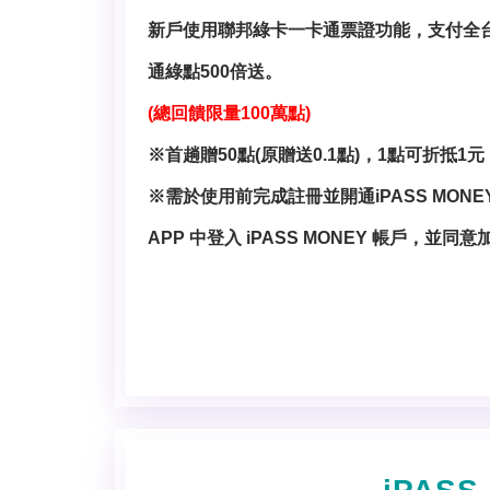
新戶使用聯邦綠卡一卡通票證功能，支付全
通綠點500倍送。
(總回饋限量100萬點)
※首趟贈50點(原贈送0.1點)，1點可折抵1元
※需於使用前完成註冊並開通iPASS MONEY
APP 中登入 iPASS MONEY 帳戶，並