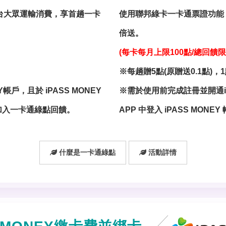
台大眾運輸消費，享首趟一卡
使用聯邦綠卡一卡通票證功能
倍送。
(每卡每月上限100點/總回饋限
※每趟贈5點(原贈送0.1點)，
帳戶，且於 iPASS MONEY
※需於使用前完成註冊並開通iPA
同意加入一卡通綠點回饋。
APP 中登入 iPASS MO
什麼是一卡通綠點
活動詳情