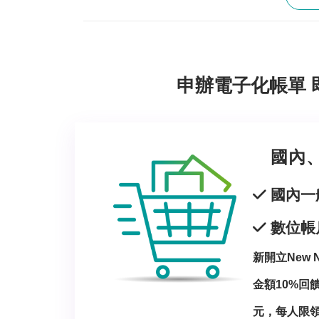
申辦電子化帳單 
國內
國內一
數位帳
新開立New 
金額10%回饋
元，每人限領