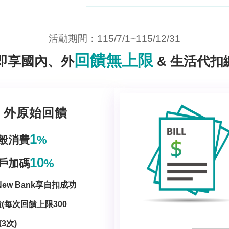
活動期間：115/7/1~115/12/31
回饋無上限
即享國內、外
& 生活代扣
、外原始回饋
1
%
般消費
10
%
戶加碼
New Bank享自扣成功
(每次回饋上限300
3次)