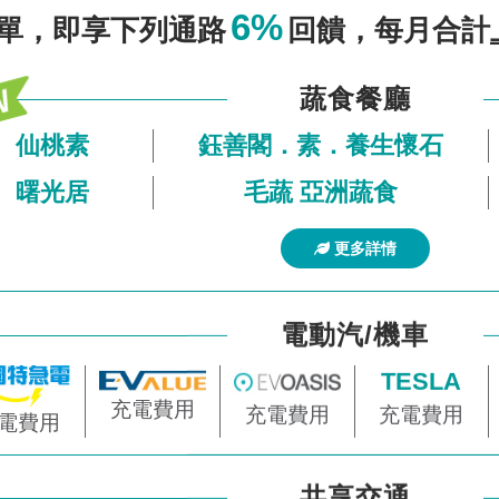
6%
單，即享下列通路
回饋，每月合計
蔬食餐廳
仙桃素
鈺善閣．素．養生懷石
曙光居
毛蔬 亞洲蔬食
更多詳情
電動汽/機車
TESLA
充電費用
充電費用
充電費用
電費用
共享交通