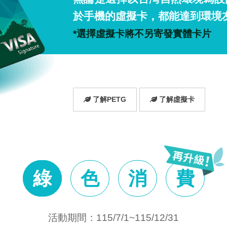
於手機的虛擬卡，都能達到環境
*選擇虛擬卡將不另寄發實體卡片
了解PETG
了解虛擬卡
綠
色
消
費
活動期間：115/7/1~115/12/31