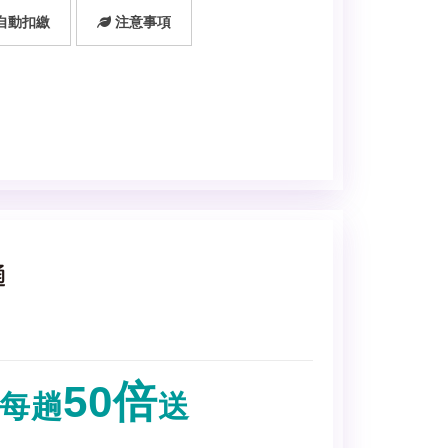
自動扣繳
注意事項
50倍
每趟
送