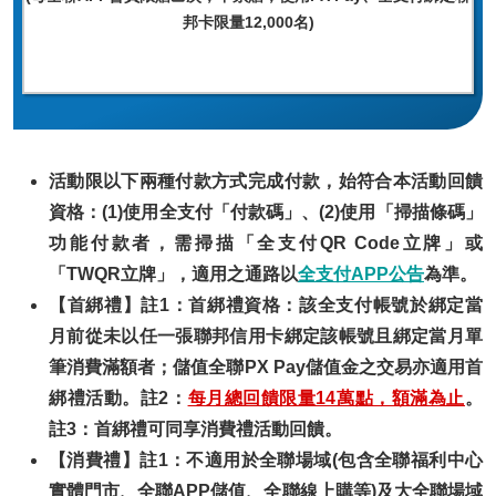
邦卡限量12,000名)
活動限以下兩種付款方式完成付款，始符合本活動回饋
資格：(1)使用全支付「付款碼」、(2)使用「掃描條碼」
功能付款者，需掃描「全支付QR Code立牌」或
「TWQR立牌」，適用之通路以
全支付APP公告
為準。
【首綁禮】註1：首綁禮資格：該全支付帳號於綁定當
月前從未以任一張聯邦信用卡綁定該帳號且綁定當月單
筆消費滿額者；儲值全聯PX Pay儲值金之交易亦適用首
綁禮活動。註2：
每月總回饋限量14萬點，額滿為止
。
註3：首綁禮可同享消費禮活動回饋。
【消費禮】註1：不適用於全聯場域(包含全聯福利中心
實體門市、全聯APP儲值、全聯線上購等)及大全聯場域