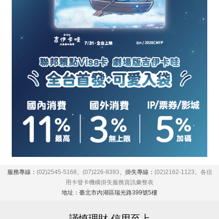
服務專線：
(02)2545-5168
、
(07)226-9393
、掛失專線：
(02)2162-1123
、
各信
用卡發卡機構掛失服務資訊彙整表
地址：臺北市內湖區瑞光路399號5樓
謹慎理財 信用至上