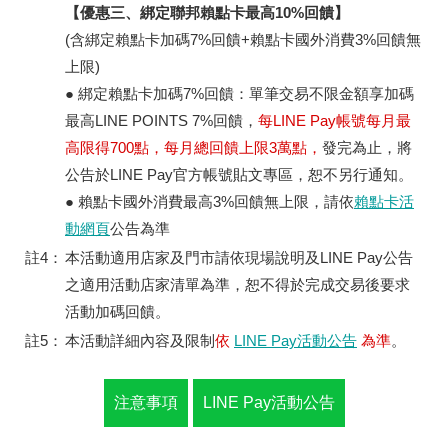
【優惠三、綁定聯邦賴點卡最高10%回饋】
(含綁定賴點卡加碼7%回饋+賴點卡國外消費3%回饋無
上限)
● 綁定賴點卡加碼7%回饋：單筆交易不限金額享加碼
最高LINE POINTS 7%回饋，
每LINE Pay帳號每月最
高限得700點，每月總回饋上限3萬點，
發完為止，將
公告於LINE Pay官方帳號貼文專區，恕不另行通知。
● 賴點卡國外消費最高3%回饋無上限，請依
賴點卡活
動網頁
公告為準
註4：
本活動適用店家及門市請依現場說明及LINE Pay公告
之適用活動店家清單為準，恕不得於完成交易後要求
活動加碼回饋。
註5：
本活動詳細內容及限制
依
LINE Pay活動公告
為準
。
注意事項
LINE Pay活動公告