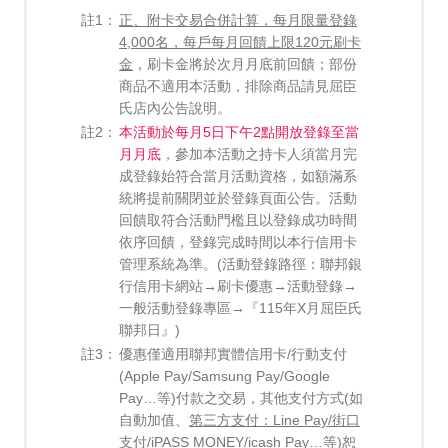
註1：
正、附卡交易合併計算，每月限量登錄
4,000名，每戶每月回饋上限120元刷卡
金
，刷卡金將於次月月底前回饋；部份
商品不適用本活動，排除商品請見屈臣
氏店內公告說明。
註2：
本活動於每月5日下午2點開放登錄至當
月月底
，參加本活動之持卡人須當月完
成登錄始符合當月活動資格，如額滿系
統將提前關閉並於登錄頁面公告。活動
回饋取符合活動門檻且以登錄成功時間
依序回饋，登錄完成時間以本行信用卡
管理系統為準。(活動登錄路徑：聯邦銀
行信用卡網站→刷卡優惠→活動登錄→
一般活動登錄專區→『115年X月屈臣氏
聯邦日』)
註3：
優惠僅適用聯邦實體信用卡/行動支付
(Apple Pay/Samsung Pay/Google
Pay…等)付款之交易，其他支付方式(如
自動加值、
第三方支付：Line Pay/街口
支付/iPASS MONEY/icash Pay
…等)恕