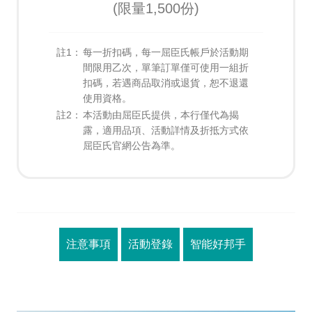
(限量1,500份)
註1：
每一折扣碼，每一屈臣氏帳戶於活動期
間限用乙次，單筆訂單僅可使用一組折
扣碼，若遇商品取消或退貨，恕不退還
使用資格。
註2：
本活動由屈臣氏提供，本行僅代為揭
露，適用品項、活動詳情及折抵方式依
屈臣氏官網公告為準。
注意事項
活動登錄
智能好邦手