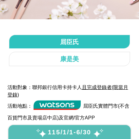
屈臣氏
康是美
活動對象：聯邦銀行信用卡持卡人
且完成登錄者(限當月
登錄)
活動地點：
屈臣氏實體門市(不含
百貨門市及賣場店中店)及官網/官方APP
115/1/1-6/30