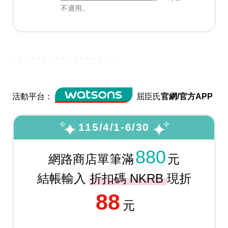
不適用。
活動平台：
屈臣氏
官網/官方APP
115/4/1-6/30
880
網路商店單筆滿
元
結帳輸入
折扣碼 NKRB
現折
88
元