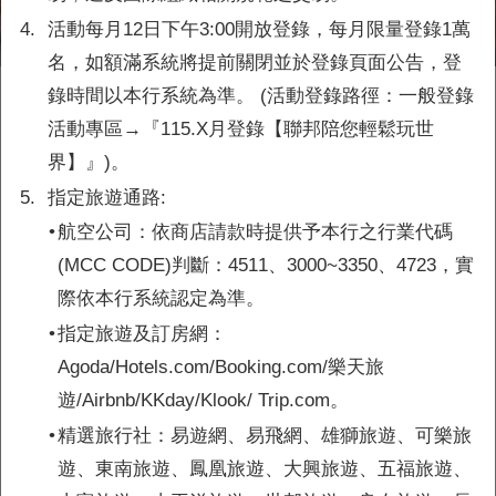
4.
活動每月12日下午3:00開放登錄，每月限量登錄1萬
名，如額滿系統將提前關閉並於登錄頁面公告，登
錄時間以本行系統為準。 (活動登錄路徑：一般登錄
指定旅遊
滿額禮
活動專區→『115.X月登錄【聯邦陪您輕鬆玩世
界】』)。
5.
指定旅遊通路:
活動時間：115/4/1-6/30
•
航空公司：依商店請款時提供予本行之行業代碼
活動對象：聯邦信用卡持卡人且消費當月完成登錄者
(MCC CODE)判斷：4511、3000~3350、4723，實
指定旅遊通路：航空公司、精選旅行社/旅遊及訂房網
(查
看完整通路名單)
際依本行系統認定為準。
•
指定旅遊及訂房網：
分期滿額再加
單月累積
滿額禮刷卡金
Agoda/Hotels.com/Booking.com/樂天旅
贈
遊/Airbnb/KKday/Klook/ Trip.com。
450
150
滿3萬元
元
元
•
精選旅行社：易遊網、易飛網、雄獅旅遊、可樂旅
900
300
滿6萬元
元
元
遊、東南旅遊、鳳凰旅遊、大興旅遊、五福旅遊、
1,350
900
滿9萬元
元
元