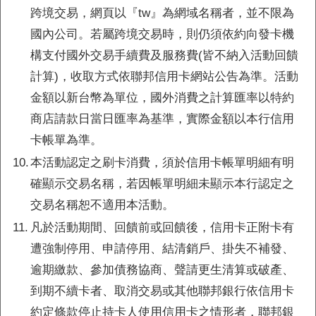
跨境交易，網頁以『tw』為網域名稱者，並不限為
國內公司。若屬跨境交易時，則仍須依約向發卡機
構支付國外交易手續費及服務費(皆不納入活動回饋
計算)，收取方式依聯邦信用卡網站公告為準。活動
金額以新台幣為單位，國外消費之計算匯率以特約
商店請款日當日匯率為基準，實際金額以本行信用
卡帳單為準。
8%
刷聯邦Visa卡訂房最高
3%
10.
本活動認定之刷卡消費，須於信用卡帳單明細有明
機票最高
折扣
確顯示交易名稱，若因帳單明細未顯示本行認定之
交易名稱恕不適用本活動。
11.
凡於活動期間、回饋前或回饋後，信用卡正附卡有
遭強制停用、申請停用、結清銷戶、掛失不補發、
逾期繳款、參加債務協商、聲請更生清算或破產、
到期不續卡者、取消交易或其他聯邦銀行依信用卡
約定條款停止持卡人使用信用卡之情形者，聯邦銀