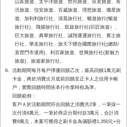
山富旅遊、太平洋旅遊、世邦旅遊、良友旅遊、長
3,000
1,000
滿15萬元
元
元
汎旅遊、信安旅遊、百威旅遊、理想旅遊、燦星旅
7,000
3,000
滿35萬元
元
元
遊、加利利旅行社、清晨旅行社、暢遊旅行(暢遊
旅行社)、飛揚旅行社、凱旋旅行社(巨匠旅遊）、
註1：
活動每月12日下午3點開放登錄，每月限量登錄1萬
名
，如額滿系統將提前關閉並於登錄頁面公告，登錄
巨大旅遊、典華旅行社、誠翔運通旅行社、賓士旅
時間以本行系統為準。 (活動登錄路徑：一般登錄活動
行社、華友旅行社、旅天下聯合國際旅行社(總部/
專區→『115.X月登錄【聯邦陪您輕鬆玩世界】』)。
直營門市適用)、利百家旅遊、世興旅行社(新魅力
註2：
正、附卡合併計算，所有指定旅遊通路消費共同累
旅遊)、旅遊家旅行社。
積，每戶每月擇優回饋乙次，最高回饋1萬元刷卡金，
將於消費次月底前回饋至正卡人之信用卡帳戶。
6.
活動期間每月每戶擇優回饋乙次，最高回饋1萬元刷
卡金，將於消費次月底前回饋至正卡人之信用卡帳
戶，實際回饋時間依本行作業時程為準。
精選分期特店
活動登錄
注意事項
智能好邦手
回饋範例：
客戶Ａ於活動期間符合回饋之消費共2筆，一筆採一
次付清6萬元、一筆於商店分期付款3萬元，合計消
費9萬元，本案可獲得之刷卡金為滿額禮1,350元+分
出遊神
｢邦｣
手