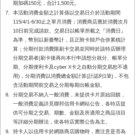
期加碼150元，合計1,500元。
7.
本活動消費金額之計算係以交易日介於活動期間
115/4/1-6/30止之單月消費；消費商店應於消費次月
旅遊
WIFI
飯店優惠
10日前完成請款。交易日以帳單所載之『消費日』
為準，幣別以新臺幣計，且正附卡歸戶合併累積計
活動時間依各活動網頁公告。
算；分期付款消費限刷卡交易並同時於該特店辦理
分期交易者(刷卡後再向本行申請想分就分、帳單分
期、分期便利卡及cyber X卡之自動分期交易恕不適
用)，分期消費以消費總金額計算(計認列1筆)，不包
含活動期間前交易之分期每期出帳金額。
8.
分期交易不納入一般消費，未提供卡片原始回饋，
一般消費定義詳見聯邦信用卡網站公告，各特店提
供可分期之交易、期數、金額及所適用之商品項目
85折
刷聯邦全球體驗/交通
起
1,000元
等詳細分期辦法，依各特店實際公告為主。
海外商品天天折
9.
持卡人以信用卡於網路商店購物時，應注意是否為