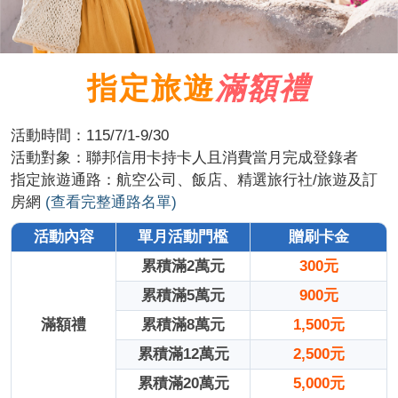
指定旅遊
滿額禮
活動時間：115/7/1-9/30
活動對象：聯邦信用卡持卡人且消費當月完成登錄者
指定旅遊通路：航空公司、飯店、精選旅行社/旅遊及訂
房網
(查看完整通路名單)
活動內容
單月活動門檻
贈刷卡金
累積滿2萬元
300元
累積滿5萬元
900元
滿額禮
累積滿8萬元
1,500元
累積滿12萬元
2,500元
累積滿20萬元
5,000元