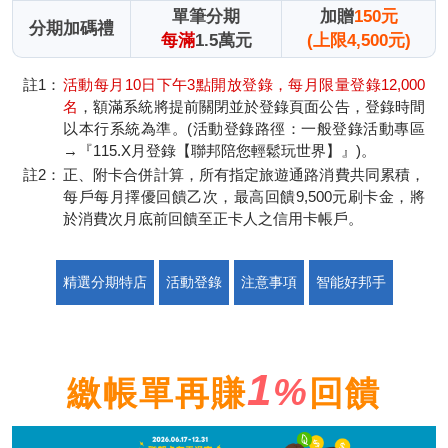
單筆分期
加贈
150元
分期加碼禮
每滿
1.5萬元
(上限4,500元)
註1：
活動每月10日下午3點開放登錄，每月限量登錄12,000
名
，額滿系統將提前關閉並於登錄頁面公告，登錄時間
以本行系統為準。(活動登錄路徑：一般登錄活動專區
→『115.X月登錄【聯邦陪您輕鬆玩世界】』)。
註2：
正、附卡合併計算，所有指定旅遊通路消費共同累積，
每戶每月擇優回饋乙次，最高回饋9,500元刷卡金，將
於消費次月底前回饋至正卡人之信用卡帳戶。
精選分期特店
活動登錄
注意事項
智能好邦手
1
%
繳帳單再賺
回饋