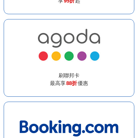
享
95折
起
刷聯邦卡
最高享
88折
優惠