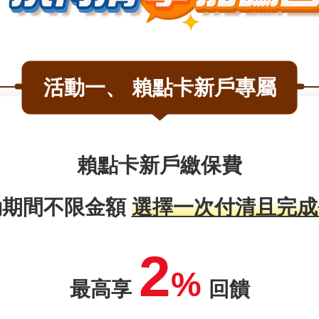
活動一、 賴點卡新戶專屬
賴點卡新戶繳保費
動期間不限金額
選擇一次付清且完成
2
%
最高享
回饋