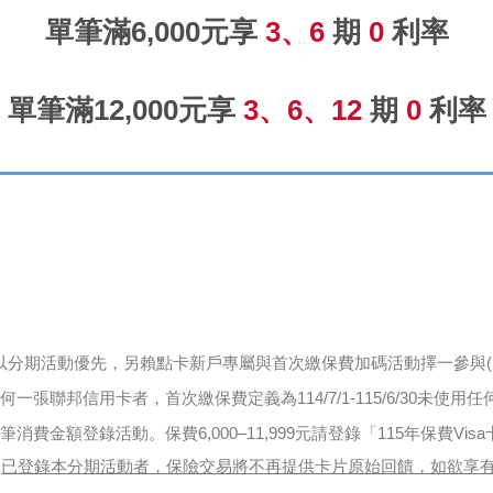
單筆滿6,000元
享
3、6
期
0
利率
單筆滿12,000元
享
3、6、12
期
0
利率
以分期活動優先，另賴點卡新戶專屬與首次繳保費加碼活動擇一參與(
張聯邦信用卡者，首次繳保費定義為114/7/1-115/6/30未使
金額登錄活動。保費6,000–11,999元請登錄「115年保費Vis
。
已登錄本分期活動者，保險交易將不再提供卡片原始回饋，如欲享