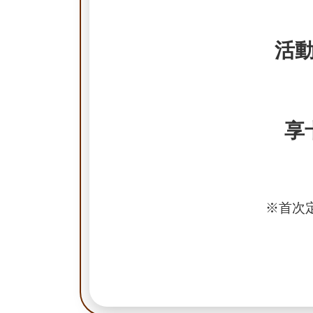
活
享
※首次定