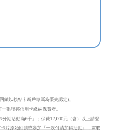
回饋以賴點卡新戶專屬為優先認定)。
用任何一張聯邦信用卡繳納保費者。
a卡分期活動滿6千」；保費12,000元（含）以上請登
有卡片原始回饋或參加『一次付清加碼活動』，需取