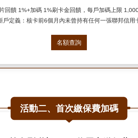
回饋 1%+加碼 1%刷卡金回饋，每戶加碼上限 1,000 
新戶定義：核卡前6個月內未曾持有任何一張聯邦信用
名額查詢
活動二、首次繳保費加碼