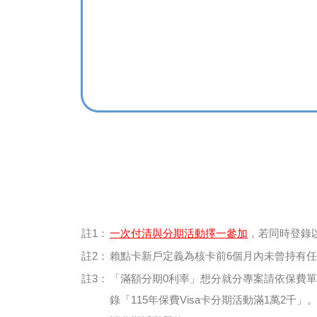
註1：
一次付清與分期活動擇一參加
，若同時登錄
註2：
賴點卡新戶定義為核卡前6個月內未曾持有任何一
註3：
「滿額分期0利率」想分就分專案請依保費單筆消費
錄「115年保費Visa卡分期活動滿1萬2千」