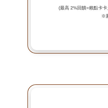
(最高 2%回饋=賴點卡卡片
※