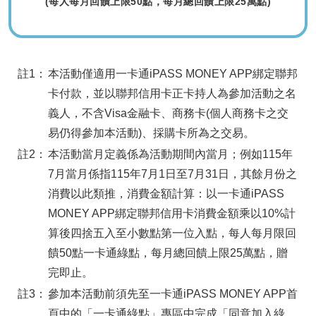
(每人每月回饋上限50點，每月總回饋上限25萬點)
註1：
本活動僅適用一卡通iPASS MONEY APP綁定聯邦
卡付款，並以聯邦信用卡正卡持人為參加活動之名
義人，不含Visa金融卡、商務卡(個人商務卡之交
易仍得參加本活動)、採購卡所為之交易。
註2：
本活動當月定義係為活動期間內當月；例如115年
7月當月係指115年7月1日至7月31日，其餘月份之
消費以此類推，消費金額計算：以一卡通iPASS
MONEY APP綁定聯邦信用卡消費金額乘以10%計
算後四捨五入至小數點第一位入點，每人每月限回
饋50點一卡通綠點，每月總回饋上限25萬點，贈
完即止。
註3：
參加本活動前須先至一卡通iPASS MONEY APP首
頁中的「一卡通綠點」專區中完成「同意加入綠