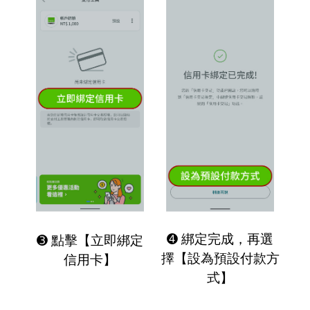
➍ 綁定完成，再選
➌ 點擊【立即綁定
擇【設為預設付款方
信用卡】
式】