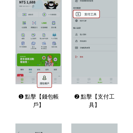
➊ 點擊【錢包帳
➋ 點擊【支付工
戶】
具】