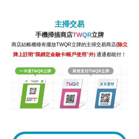
主掃交易
手機掃描商店
TW
QR
立牌
商店結帳櫃檯有擺放TWQR立牌的主掃交易商店
(除立
牌上註明“限綁定金融卡/帳戶使用”外)
通通都能付！