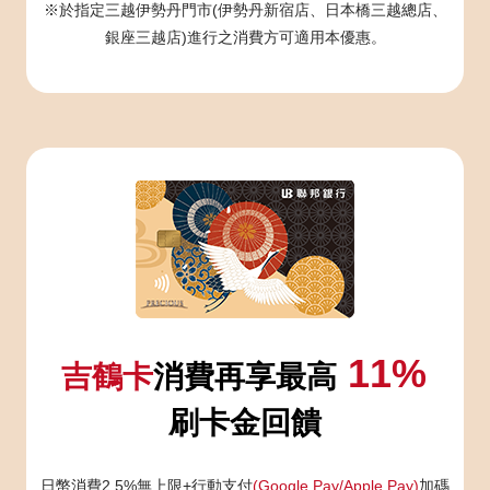
※於指定三越伊勢丹門市(伊勢丹新宿店、日本橋三越總店、
銀座三越店)進行之消費方可適用本優惠。
11%
吉鶴卡
消費再享最高
刷卡金回饋
日幣消費2.5%無上限+行動支付
(Google Pay/Apple Pay)
加碼