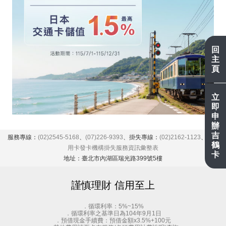
回
主
頁
立
即
申
辦
吉
服務專線：
(02)2545-5168
、
(07)226-9393
、掛失專線：
(02)2162-1123
、
各信
鶴
用卡發卡機構掛失服務資訊彙整表
卡
地址：臺北市內湖區瑞光路399號5樓
謹慎理財 信用至上
．循環利率：5%~15%
．循環利率之基準日為104年9月1日
．預借現金手續費：預借金額x3.5%+100元