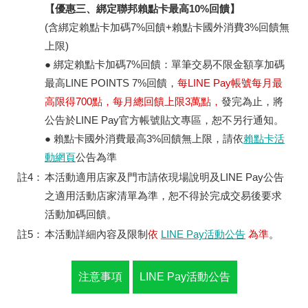
【優惠三、綁定聯邦賴點卡最高10%回饋】
(含綁定賴點卡加碼7%回饋+賴點卡國外消費3%回饋無
上限)
● 綁定賴點卡加碼7%回饋：單筆交易不限金額享加碼
最高LINE POINTS 7%回饋，
每LINE Pay帳號每月最
高限得700點，每月總回饋上限3萬點，
發完為止，將
公告於LINE Pay官方帳號貼文專區，恕不另行通知。
● 賴點卡國外消費最高3%回饋無上限，請依
賴點卡活
動網頁
公告為準
註4：
本活動適用店家及門市請依現場說明及LINE Pay公告
之適用活動店家清單為準，恕不得於完成交易後要求
活動加碼回饋。
註5：
本活動詳細內容及限制
依
LINE Pay活動公告
為準
。
注意事項
LINE Pay活動公告