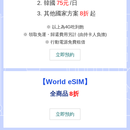
韓國
75元
/日
其他國家方案
8折
起
※ 以上為4G吃到飽
※ 領取免運・歸還費用另計 (由持卡人負擔)
※ 行動電源免費租借
立即預約
【World eSIM】
全商品
8折
立即預約