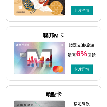
卡片詳情
聯邦M卡
指定交通/旅遊
6%
最高
回饋
卡片詳情
賴點卡
指定餐飲