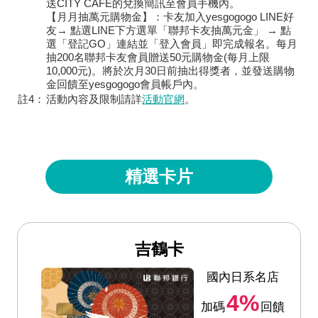
送CITY CAFE的兌換簡訊至會員手機內。
【月月抽萬元購物金】：卡友加入yesgogogo LINE好
友→ 點選LINE下方選單「聯邦卡友抽萬元金」 → 點
選「登記GO」連結並「登入會員」即完成報名。每月
抽200名聯邦卡友會員贈送50元購物金(每月上限
10,000元)。將於次月30日前抽出得獎者，並發送購物
金回饋至yesgogogo會員帳戶內。
註4：
活動內容及限制請詳
活動官網
。
精選卡片
吉鶴卡
國內日系名店
4%
加碼
回饋