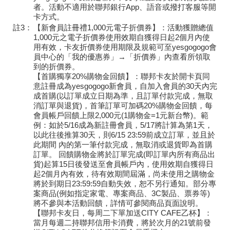
者。活動不適用於聯邦銀行App、語音或撥打客服等開
卡方式。
註3：
【新會員註冊禮1,000元電子折價券】：活動獲贈總值
1,000元之電子折價券使用效期自獲得日起2個月內使
用有效，卡友折價券使用期限及規範可至yesgogogo會
員中心的「我的優惠券」→「折價券」內查看所領取
到的折價券。
【首購獨享20%購物金回饋】：聯邦卡友於開卡頁同
意註冊成為yesgogogo新會員，自加入會員的30天內完
成首購(以訂單成立日期為準，且訂單付款完成，無取
消訂單與退貨)，首筆訂單可加碼20%購物金回饋，每
會員帳戶回饋上限2,000元(1購物金=1元新台幣)。範
例：如於5/16成為新註冊會員，5/17將計算為第1天，
以此往後推算30天，則6/15 23:59前成立訂單，並且於
此期間 內的第一筆付款完成，無取消或退貨即為首購
訂單。 回饋購物金將於訂單完成(即訂單內所有商品出
貨)起算15日後發送至會員帳戶內，使用效期自獲得日
起2個月內有效，待有效期間屆滿，尚未使用之購物金
將於到期日23:59:59自動失效，恕不另行通知。部分專
案商品(例如指定家電、專案商品、3C製品、票券等)
將不參與本活動回饋，詳情可參閱商品頁面說明。
【聯邦卡友日，每周二下單加送CITY CAFE乙杯】：
當月每週二持聯邦信用卡消費，將於次月的21號前發