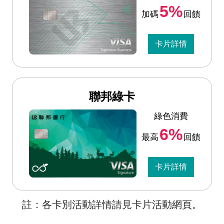
5%
加碼
回饋
卡片詳情
聯邦綠卡
綠色消費
6%
最高
回饋
卡片詳情
註：各卡別活動詳情請見卡片活動網頁。