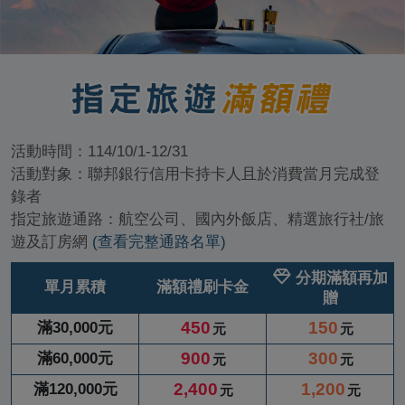
活動時間：114/10/1-12/31
活動對象：聯邦銀行信用卡持卡人且於消費當月完成登
錄者
指定旅遊通路：航空公司、國內外飯店、精選旅行社/旅
遊及訂房網
(查看完整通路名單)
分期滿額再加
單月累積
滿額禮刷卡金
贈
450
150
滿30,000元
元
元
900
300
滿60,000元
元
元
2,400
1,200
滿120,000元
元
元