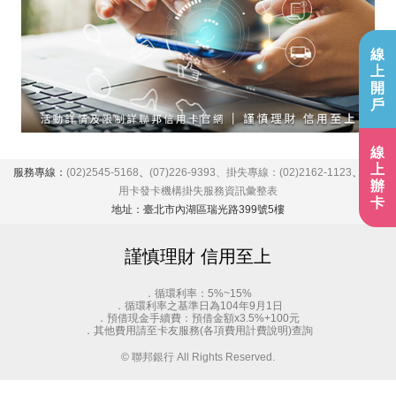
線
上
開
戶
線
上
服務專線：
(02)2545-5168
、
(07)226-9393、掛失專線：
(02)2162-1123
、
各信
辦
用卡發卡機構掛失服務資訊彙整表
卡
地址：臺北市內湖區瑞光路399號5樓
謹慎理財 信用至上
．循環利率：5%~15%
．循環利率之基準日為104年9月1日
．預借現金手續費：預借金額x3.5%+100元
．其他費用請至卡友服務(各項費用計費說明)查詢
© 聯邦銀行 All Rights Reserved.