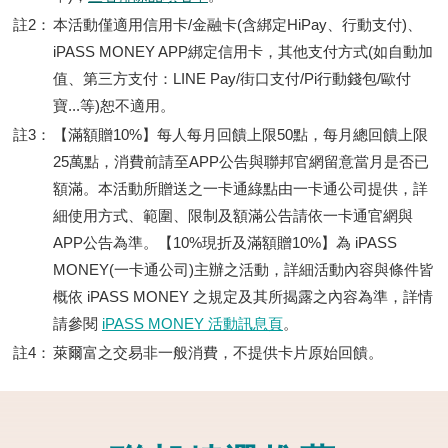
註2：
本活動僅適用信用卡/金融卡(含綁定HiPay、行動支付)、
iPASS MONEY APP綁定信用卡，其他支付方式(如自動加
值、第三方支付：LINE Pay/街口支付/Pi行動錢包/歐付
寶...等)恕不適用。
註3：
【滿額贈10%】每人每月回饋上限50點，每月總回饋上限
25萬點，消費前請至APP公告與聯邦官網留意當月是否已
額滿。本活動所贈送之一卡通綠點由一卡通公司提供，詳
細使用方式、範圍、限制及額滿公告請依一卡通官網與
APP公告為準。【10%現折及滿額贈10%】為 iPASS
MONEY(一卡通公司)主辦之活動，詳細活動內容與條件皆
概依 iPASS MONEY 之規定及其所揭露之內容為準，詳情
請參閱
iPASS MONEY 活動訊息頁
。
註4：
萊爾富之交易非一般消費，不提供卡片原始回饋。