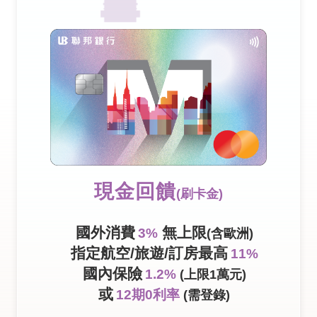
現金回饋
(刷卡金)
國外消費
無上限
3%
(含歐洲)
指定航空/旅遊/訂房最高
11%
國內保險
1.2%
(上限1萬元)
或
12期0利率
(需登錄)