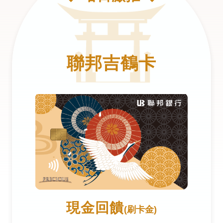
聯邦吉鶴卡
現金回饋
(刷卡金)