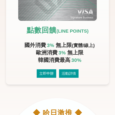
點數回饋
(LINE POINTS)
國外消費
無上限
3%
(實體/線上)
歐洲消費
無上限
3%
韓國消費最高
30%
立即申辦
活動詳情
◆ 哈日激推 ◆