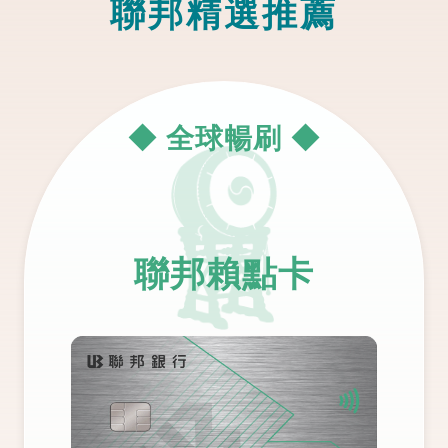
聯邦精選推薦
◆ 全球暢刷 ◆
聯邦賴點卡